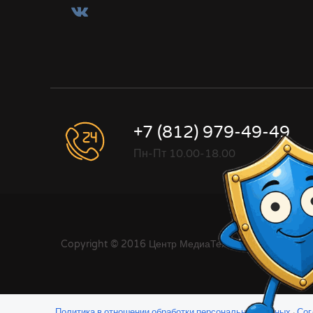
+7 (812) 979-49-49
Пн-Пт 10.00-18.00
Copyright © 2016 Центр МедиаТехнологии
Политика в отношении обработки персональных данных
·
Сог