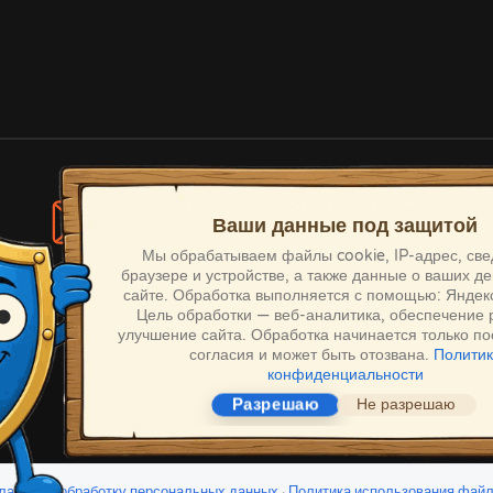
zanuda@zanuda.info
Нам важно ваше согласие 🛡️
По всем вопросам
Мы обрабатываем файлы cookie, IP-адрес, све
браузере и устройстве, а также данные о ваших де
сайте.
Обработка выполняется с помощью: Яндек
Цель обработки — веб-аналитика, обеспечение 
улучшение сайта. Обработка начинается только п
согласия и может быть отозвана.
Полити
конфиденциальности
Разрешаю
Не разрешаю
ласие на обработку персональных данных
·
Политика использования файл