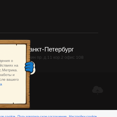
Санкт-Петербург
Уткин пр. д.11 кор.2 офис 108
дения о
йствиях на
с.Метрика.
работы и
осле вашего
ка
ов cookie
·
Пользовательское соглашение
·
Настройки cookie