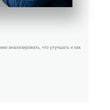
ики анализировать, что улучшать и как