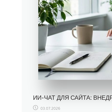
ИИ-ЧАТ ДЛЯ САЙТА: ВНЕ
03.07.2026