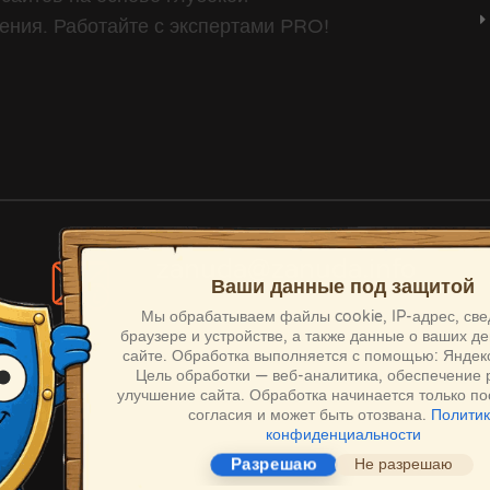
ения. Работайте с экспертами PRO!
zanuda@zanuda.info
Нам важно ваше согласие 🛡️
По всем вопросам
Мы обрабатываем файлы cookie, IP-адрес, све
браузере и устройстве, а также данные о ваших де
сайте.
Обработка выполняется с помощью: Яндек
Цель обработки — веб-аналитика, обеспечение 
улучшение сайта. Обработка начинается только п
согласия и может быть отозвана.
Полити
конфиденциальности
Разрешаю
Не разрешаю