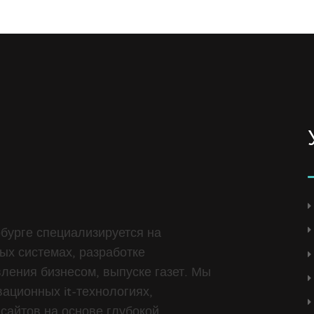
бурге специализируется на
ых системах, разработке
ления бизнесом, выпуске газет. Мы
ационных it-технологиях,
сайтов на основе глубокой