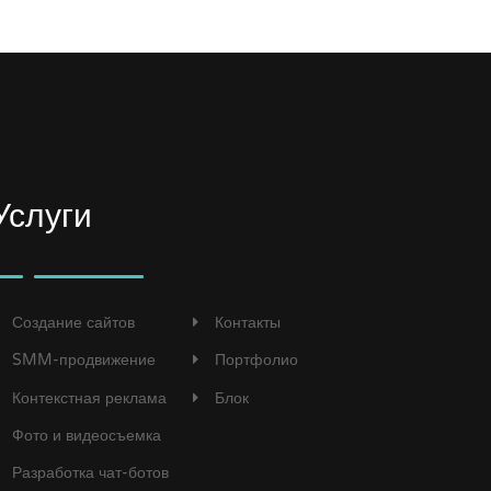
Услуги
Создание сайтов
Контакты
SMM-продвижение
Портфолио
Контекстная реклама
Блок
Фото и видеосъемка
Разработка чат-ботов