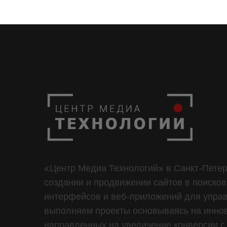
«Центр Медиа Технологий» в Санкт-Петер
создании и продвижении сайтов в поисков
интерфейсов и веб-приложений для управ
выполняем проекты основываясь на иннов
направленных на увеличение конверсии с 