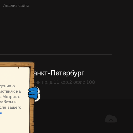
Анализ сайта
Санкт-Петербург
Уткин пр. д.11 кор.2 офис 108
дения о
йствиях на
с.Метрика.
работы и
осле вашего
ка